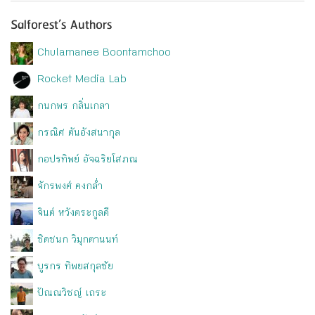
Salforest’s Authors
Chulamanee Boontamchoo
Rocket Media Lab
กนกพร กลิ่นเกลา
กรณิศ ตันอังสนากุล
กอปรทิพย์ อัจฉริยโสภณ
จักรพงศ์ คงกล่ำ
จินต์ หวังตระกูลดี
ชิดชนก วิมุกตานนท์
บูรกร ทิพยสกุลชัย
ปัณณวิชญ์ เถระ