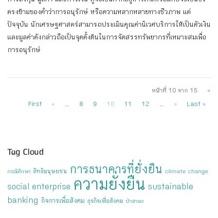
การลงทุน มูลค่า และการเงิน ดูจะเป็นคำที่อยู่ห่างไกลหรือแทบจะเป็นขั้ว
ตรงข้ามของคำว่าการอนุรักษ์ หรือความหลากหลายทางชีวภาพ แต่
ปัจจุบัน นักเศรษฐศาสตร์สามารถประเมินคุณค่านิเวศบริการให้เป็นตัวเงิน
และมูลค่าดังกล่าวถือเป็นจุดตั้งต้นในการจัดสรรทรัพยากรที่เหมาะสมเพื่อ
การอนุรักษ์
หน้าที่ 10 จาก 15
«
First
«
...
8
9
10
11
12
...
»
Last »
Tag Cloud
การธนาคารที่ยั่งยืน
สิทธิมนุษยชน
กรณีศึกษา
climate change
ความยั่งยืน
social enterprise
sustainable
banking
กิจการเพื่อสังคม
ธุรกิจเพื่อสังคม
ป่าสาละ