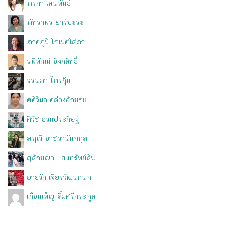
ภรตา เสนพันธุ์
ภัทราพร ยาร์บะระ
ภาคภูมิ โกเมศโสภา
รพีพัฒน์ อิงคสิทธิ์
วรนภา ไกรคุ้ม
ศศิวิมล คล่องอักขระ
ศิวัช อ่วมประดิษฐ์
สฤณี อาชวานันทกุล
สุลักขณา แสงทรัพย์สิน
อายุวัต เจียรวัฒนกนก
เดือนเพ็ญ ลิ้มศรีตระกูล