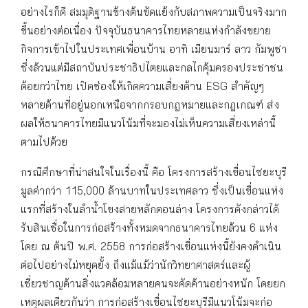
อย่างไรก็ดี สมมุติฐานข้างต้นขัดแย้งกับสภาพความเป็นจริงมาก
ขึ้นอย่างต่อเนื่อง ปัจจุบันธนาคารไทยหลายแห่งกำลังขยาย
กิจการเข้าไปในประเทศเพื่อนบ้าน อาทิ เมียนมาร์ ลาว กัมพูชา
ซึ่งล้วนแต่มีสถาบันประชาธิปไตยและกลไกคุ้มครองประชาชน
ด้อยกว่าไทย เปิดช่องให้เกิดความเสี่ยงด้าน ESG สำคัญๆ
หลายด้านที่อยู่นอกเหนือจากกรอบกฎหมายและกฎเกณฑ์ ส่ง
ผลให้ธนาคารไทยมีแนวโน้มที่จะมองไม่เห็นความเสี่ยงเหล่านี้
ตามไปด้วย
กรณีศึกษาที่น่าสนใจในเรื่องนี้ คือ โครงการสร้างเขื่อนไซยะบุรี
มูลค่ากว่า 115,000 ล้านบาทในประเทศลาว ซึ่งเป็นเขื่อนแห่ง
แรกที่สร้างในลำน้ำโขงสายหลักตอนล่าง โครงการดังกล่าวได้
รับสินเชื่อในการก่อสร้างทั้งหมดจากธนาคารไทยล้วน 6 แห่ง
โดย ณ ต้นปี พ.ศ. 2558 การก่อสร้างเขื่อนแห่งนี้ยังคงดำเนิน
ต่อไปอย่างไม่หยุดยั้ง ถึงแม้แม้ว่านักวิทยาศาสตร์และผู้
เชี่ยวชาญด้านสิ่งแวดล้อมหลายคนจะคัดค้านอย่างหนัก โดยยก
เหตุผลเดียวกันว่า การก่อสร้างเขื่อนไซยะบุรีมีแนวโน้มจะก่อ