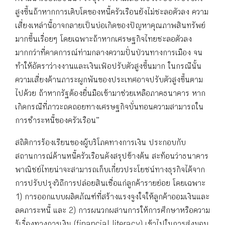
สูงขึ้นถ้าหากการเติบโตของหนี้ครัวเรือนยังไม่ชะลอตัวลง ความ
เสี่ยงเหล่านี้อาจกลายเป็นบ่อเกิดของปัญหาคุณภาพสินทรัพย์
มากขึ้นเรื่อยๆ โดยเฉพาะถ้าหากเศรษฐกิจไทยชะลอตัวลง
มากกว่าที่คาดการณ์ท่ามกลางความปั่นป่วนทางการเมือง จน
ทำให้อัตราว่างงานและเงินเฟ้อปรับตัวสูงขึ้นมาก ในกรณีนั้น
ความเสี่ยงด้านภาระผูกพันของประเทศอาจปรับตัวสูงขึ้นตาม
ไปด้วย ถ้าหากรัฐต้องยื่นมือเข้ามาช่วยเหลือภาคธนาคาร หาก
เกิดกรณีที่ภาวะถดถอยทางเศรษฐกิจบั่นทอนความสามารถใน
การชำระหนี้ของครัวเรือน”
สถิติการร้องเรียนของผู้บริโภคทางการเงิน ประกอบกับ
สถานการณ์ด้านหนี้ครัวเรือนดังสรุปข้างต้น สะท้อนว่าธนาคาร
พาณิชย์ไทยน่าจะสามารถเก็บเกี่ยวประโยชน์ทางธุรกิจได้จาก
การปรับปรุงวิถีการปล่อยสินเชื่อแก่ลูกค้ารายย่อย โดยเฉพาะ
1) การออกแบบผลิตภัณฑ์ที่สร้างแรงจูงใจให้ลูกค้าออมเงินและ
ลดภาระหนี้ และ 2) การผนวกผสานการให้การศึกษาหรือความ
รู้เรื่องทางการเงิน (financial literacy) เข้าไปในการส่งมอบ