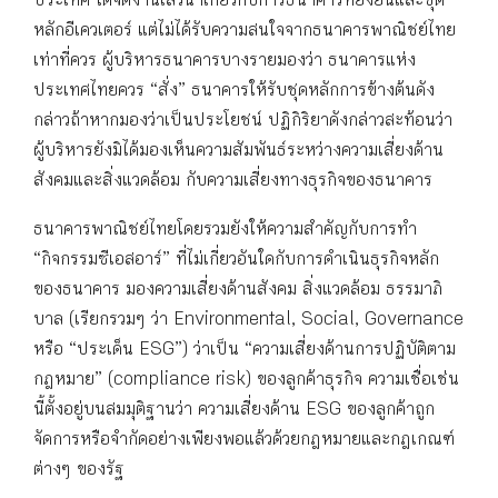
ประเทศ ได้จัดงานเสวนาเกี่ยวกับการธนาคารที่ยั่งยืนและชุด
หลักอีเควเตอร์ แต่ไม่ได้รับความสนใจจากธนาคารพาณิชย์ไทย
เท่าที่ควร ผู้บริหารธนาคารบางรายมองว่า ธนาคารแห่ง
ประเทศไทยควร “สั่ง” ธนาคารให้รับชุดหลักการข้างต้นดัง
กล่าวถ้าหากมองว่าเป็นประโยชน์ ปฏิกิริยาดังกล่าวสะท้อนว่า
ผู้บริหารยังมิได้มองเห็นความสัมพันธ์ระหว่างความเสี่ยงด้าน
สังคมและสิ่งแวดล้อม กับความเสี่ยงทางธุรกิจของธนาคาร
ธนาคารพาณิชย์ไทยโดยรวมยังให้ความสำคัญกับการทำ
“กิจกรรมซีเอสอาร์” ที่ไม่เกี่ยวอันใดกับการดำเนินธุรกิจหลัก
ของธนาคาร มองความเสี่ยงด้านสังคม สิ่งแวดล้อม ธรรมาภิ
บาล (เรียกรวมๆ ว่า Environmental, Social, Governance
หรือ “ประเด็น ESG”) ว่าเป็น “ความเสี่ยงด้านการปฏิบัติตาม
กฎหมาย” (compliance risk) ของลูกค้าธุรกิจ ความเชื่อเช่น
นี้ตั้งอยู่บนสมมุติฐานว่า ความเสี่ยงด้าน ESG ของลูกค้าถูก
จัดการหรือจำกัดอย่างเพียงพอแล้วด้วยกฎหมายและกฎเกณฑ์
ต่างๆ ของรัฐ