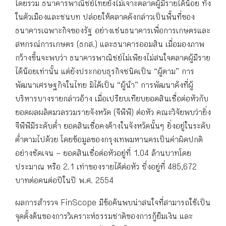
โดยรวม ธนาคารพาณิชย์ไทยยังไม่เจาะตลาดผู้มีรายได้น้อย ทั้ง
ในตัวเมืองและชนบท ปล่อยให้ตลาดดังกล่าวเป็นพื้นที่ของ
ธนาคารเฉพาะกิจของรัฐ อย่างเช่นธนาคารเพื่อการเกษตรและ
สหกรณ์การเกษตร (ธกส.) และธนาคารออมสิน เมื่อมองภาพ
กว้างขึ้นจะพบว่า ธนาคารพาณิชย์ไม่เพียงไม่สนใจตลาดผู้มีราย
ได้น้อยเท่านั้น แต่ยังประกอบธุรกิจชนิดเป็น “ผู้ตาม” การ
พัฒนาเศรษฐกิจในไทย มิได้เป็น “ผู้นำ” การพัฒนาดังที่ผู้
บริหารบางรายกล่าวอ้าง เมื่อเปรียบเทียบยอดสินเชื่อต่อหัวกับ
ยอดผลผลิตมวลรวมรายจังหวัด (จีพีพี) ต่อหัว คณะวิจัยพบว่ายิ่ง
จีพีพีมีระดับต่ำ ยอดสินเชื่อคงค้างในจังหวัดนั้นๆ ยิ่งอยู่ในระดับ
ต่ำตามไปด้วย โดยข้อมูลของกรุงเทพมหานครเป็นค่าผิดปกติ
อย่างชัดเจน – ยอดสินเชื่อต่อหัวอยู่ที่ 1.04 ล้านบาทโดย
ประมาณ หรือ 2.1 เท่าของรายได้ต่อหัว ซึ่งอยู่ที่ 485,672
บาทต่อคนต่อปีในปี พ.ศ. 2554
ผลการสำรวจ FinScope มีข้อค้นพบน่าสนใจที่สามารถใช้เป็น
จุดตั้งต้นของการวิเคราะห์ธรรมชาติของการกู้ยืมเงิน และ