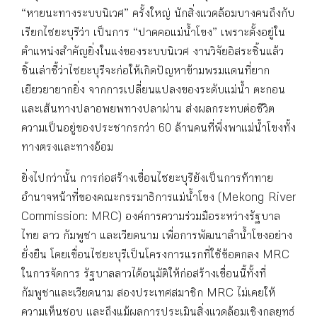
“หายนะทางระบบนิเวศ” ครั้งใหญ่ นักสิ่งแวดล้อมบางคนถึงกับ
เรียกไซยะบุรีว่า เป็นการ “ปาดคอแม่น้ำโขง” เพราะตั้งอยู่ใน
ตำแหน่งสำคัญยิ่งในแง่ของระบบนิเวศ งานวิจัยอิสระชิ้นแล้ว
ชิ้นเล่าชี้ว่าไซยะบุรีจะก่อให้เกิดปัญหาข้ามพรมแดนที่ยาก
เยียวยายากยิ่ง จากการเปลี่ยนแปลงของระดับแม่น้ำ ตะกอน
และเส้นทางปลาอพยพทางปลาผ่าน ส่งผลกระทบต่อชีวิต
ความเป็นอยู่ของประชากรกว่า 60 ล้านคนที่พึ่งพาแม่น้ำโขงทั้ง
ทางตรงและทางอ้อม
ยิ่งไปกว่านั้น การก่อสร้างเขื่อนไซยะบุรียังเป็นการท้าทาย
อำนาจหน้าที่ของคณะกรรมาธิการแม่น้ำโขง (Mekong River
Commission: MRC) องค์การความร่วมมือระหว่างรัฐบาล
ไทย ลาว กัมพูชา และเวียดนาม เพื่อการพัฒนาลำน้ำโขงอย่าง
ยั่งยืน โดยเขื่อนไซยะบุรีเป็นโครงการแรกที่ใช้ข้อตกลง MRC
ในการจัดการ รัฐบาลลาวได้อนุมัติให้ก่อสร้างเขื่อนนี้ทั้งที่
กัมพูชาและเวียดนาม สองประเทศสมาชิก MRC ไม่เคยให้
ความเห็นชอบ และถึงแม้ผลการประเมินสิ่งแวดล้อมเชิงกลยุทธ์