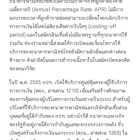
ธนาคารพาณิชย์ไทยยังไม่คำนวณราคาจริงที่ลูกค้าต้องจ่าย
เฉลี่ยรายปี (Annual Percentage Rate: APR) ไม่มีการ
มอบระยะเวลาที่ลูกค้ารายย่อยสามารถเปลี่ยนใจยกเลิกบริการ
ทางการเงินได้โดยไม่ต้องเสียค่าปรับใดๆ (cooling-off
period) และใบสมัครสินเชื่อยังไม่มีมาตรฐานที่ทุกธนาคารใช้
ร่วมกัน ช่องว่างเหล่านี้ส่งผลให้การเปิดเผยเงื่อนไขการให้
บริการของธนาคารพาณิชย์ไทยยังมีความลักลั่นแตกต่างค่อน
ข้างมาก ดังสาธิตในผลการสำรวจเนื้อหาในใบสมัครบัตรเครดิต
ของคณะวิจัย
ในปี พ.ศ. 2555 ธปท. เปิดให้บริการศูนย์คุ้มครองผู้ใช้บริการ
ทางการเงิน (ศคง., สายด่วน 1213) เพื่อเสริมสร้างศักยภาพ
ของการคุ้มครองผู้บริโภคทางการเงินอย่างเป็นระบบ สำหรับผู้
บริโภคที่ใช้บริการของธนาคารพาณิชย์และบริษัทสินเชื่อส่วน
บุคคลที่อยู่ใต้กำกับของ ธปท. อย่างไรก็ดี ธนาคารเฉพาะกิจ
ของรัฐยังอยู่ภายใต้การกำกับดูแลของกระทรวงการคลัง ซึ่ง
เปิดศูนย์รับแจ้งการเงินนอกระบบ (ศกน., สายด่วน 1359) ใน