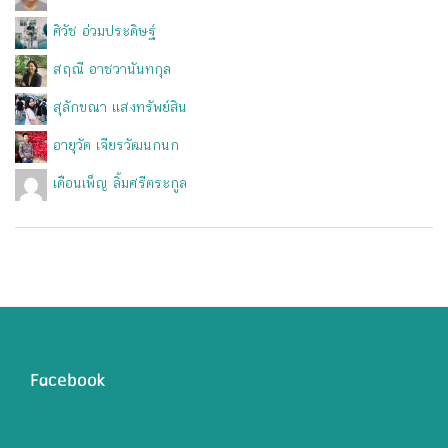
ศิวัช อ่วมประดิษฐ์
สฤณี อาชวานันทกุล
สุลักขณา แสงทรัพย์สิน
อายุวัต เจียรวัฒนกนก
เดือนเพ็ญ ลิ้มศรีตระกูล
Facebook