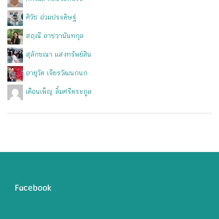
ศิวัช อ่วมประดิษฐ์
สฤณี อาชวานันทกุล
สุลักขณา แสงทรัพย์สิน
อายุวัต เจียรวัฒนกนก
เดือนเพ็ญ ลิ้มศรีตระกูล
Facebook