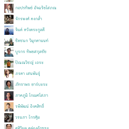
กอปรทิพย์ อัจฉริยโสภณ
จักรพงศ์ คงกล่ำ
จินต์ หวังตระกูลดี
ชิดชนก วิมุกตานนท์
บูรกร ทิพยสกุลชัย
ปัณณวิชญ์ เถระ
ภรตา เสนพันธุ์
ภัทราพร ยาร์บะระ
ภาคภูมิ โกเมศโสภา
รพีพัฒน์ อิงคสิทธิ์
วรนภา ไกรคุ้ม
ศศิวิมล คล่องอักขระ