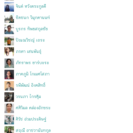
จินต์ หวังตระกูลดี
ชิดชนก วิมุกตานนท์
บูรกร ทิพยสกุลชัย
ปัณณวิชญ์ เถระ
ภรตา เสนพันธุ์
ภัทราพร ยาร์บะระ
ภาคภูมิ โกเมศโสภา
รพีพัฒน์ อิงคสิทธิ์
วรนภา ไกรคุ้ม
ศศิวิมล คล่องอักขระ
ศิวัช อ่วมประดิษฐ์
สฤณี อาชวานันทกุล