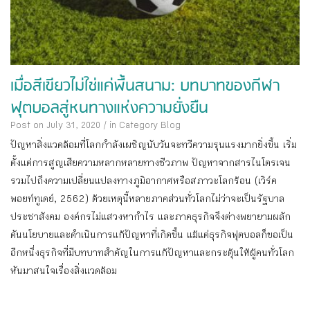
เมื่อสีเขียวไม่ใช่แค่พื้นสนาม: บทบาทของกีฬา
ฟุตบอลสู่หนทางแห่งความยั่งยืน
Post on July 31, 2020
/
in Category
Blog
ปัญหาสิ่งแวดล้อมที่โลกกำลังเผชิญนับวันจะทวีความรุนแรงมากยิ่งขึ้น เริ่ม
ตั้งแต่การสูญเสียความหลากหลายทางชีวภาพ ปัญหาจากสารไนโตรเจน
รวมไปถึงความเปลี่ยนแปลงทางภูมิอากาศหรือสภาวะโลกร้อน (เวิร์ค
พอยท์ทูเดย์, 2562) ด้วยเหตุนี้หลายภาคส่วนทั่วโลกไม่ว่าจะเป็นรัฐบาล
ประชาสังคม องค์กรไม่แสวงหากำไร และภาคธุรกิจจึงต่างพยายามผลัก
ดันนโยบายและดำเนินการแก้ปัญหาที่เกิดขึ้น แม้แต่ธุรกิจฟุตบอลก็ขอเป็น
อีกหนึ่งธุรกิจที่มีบทบาทสำคัญในการแก้ปัญหาและกระตุ้นให้ผู้คนทั่วโลก
หันมาสนใจเรื่องสิ่งแวดล้อม