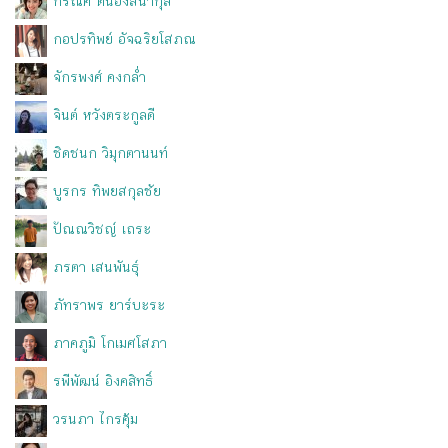
กรณิศ ตันอังสนากุล
กอปรทิพย์ อัจฉริยโสภณ
จักรพงศ์ คงกล่ำ
จินต์ หวังตระกูลดี
ชิดชนก วิมุกตานนท์
บูรกร ทิพยสกุลชัย
ปัณณวิชญ์ เถระ
ภรตา เสนพันธุ์
ภัทราพร ยาร์บะระ
ภาคภูมิ โกเมศโสภา
รพีพัฒน์ อิงคสิทธิ์
วรนภา ไกรคุ้ม