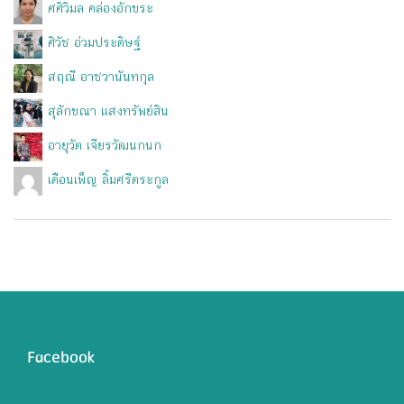
ศศิวิมล คล่องอักขระ
ศิวัช อ่วมประดิษฐ์
สฤณี อาชวานันทกุล
สุลักขณา แสงทรัพย์สิน
อายุวัต เจียรวัฒนกนก
เดือนเพ็ญ ลิ้มศรีตระกูล
Facebook