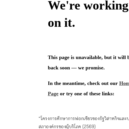
“โครงการศึกษาการฟอกเขียวของรัฐวิสาหกิจและบร
สภาองค์กรของผู้บริโภค (2569)