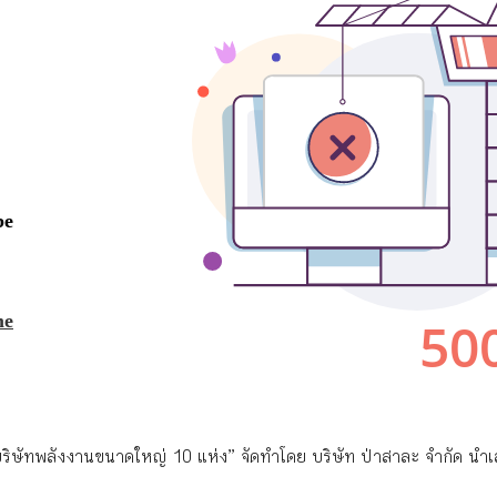
ิษัทพลังงานขนาดใหญ่ 10 แห่ง” จัดทำโดย บริษัท ป่าสาละ จำกัด นำ