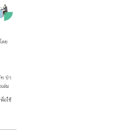
โดย
ัท ป่า
อเล่ม
ื่อใช้