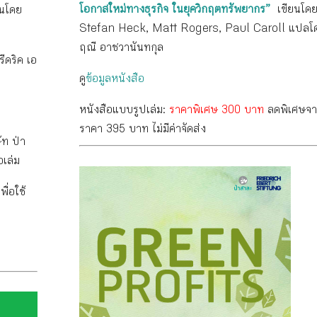
โอกาสใหม่ทางธุรกิจ ในยุควิกฤตทรัพยากร”
เขียนโด
ยนโดย
Stefan Heck, Matt Rogers, Paul Caroll แปลโ
ฤณี อาชวานันทกุล
ีดริค เอ
ดู
ข้อมูลหนังสือ
หนังสือแบบรูปเล่ม:
ราคาพิเศษ 300 บาท
ลดพิเศษจ
ราคา 395 บาท ไม่มีค่าจัดส่ง
ัท ป่า
อเล่ม
ื่อใช้