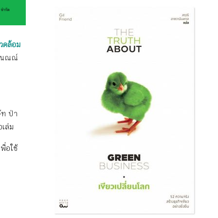
แวดล้อม
 นณณ์
ัท ป่า
อเล่ม
ื่อใช้