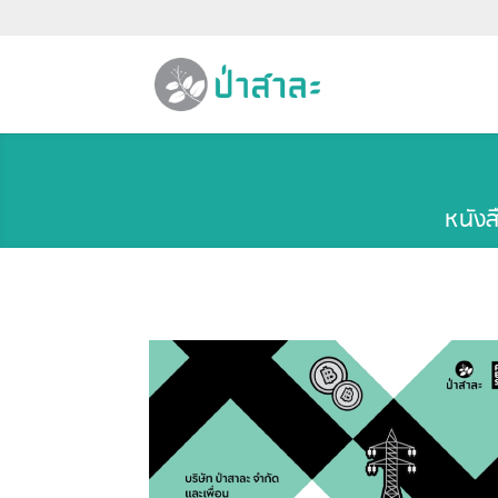
หนังส