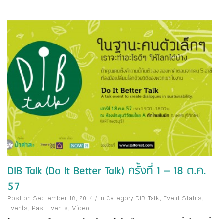
DIB Talk (Do It Better Talk) ครั้งที่ 1 – 18 ต.ค.
57
Post on September 18, 2014
/
in Category
DIB Talk
,
Event Status
,
Events
,
Past Events
,
Video