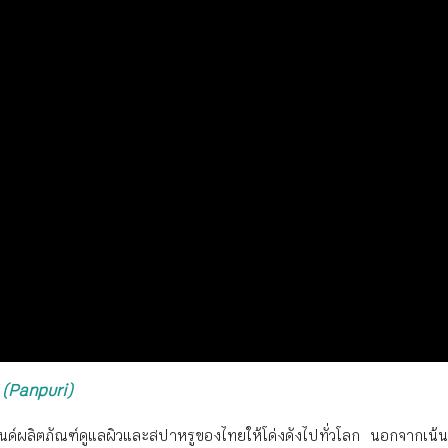
ิ (Panpuri)
นแบรนด์ผลิตภัณฑ์ดูแลผิวและสปาหรูของไทยให้โด่งดังไปทั่วโลก นอกจากเน้นท