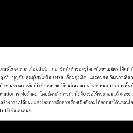
นซี่โฆษณามาเกือบสิบปี สมาชิกทั้งห้าของชูใจกะกัลยาณมิตร ได้แก่ กิ
มฤทธิ์ บุญชัย สุขสุริยะโยธิน ไพรัช เอื้อผดุงเลิศ และคมสัน วัฒนวาณิช
ำงานกระแสหลักที่มีเป้าหมายแค่ด้านตัวเลขเป็นตัวกำหนด มาสร้างพื้นท
านสื่อสารเพื่อสังคม โดยยึดหลักการที่ว่าไม่ต้องรอให้รวยก่อนแล้วค่อยม
่มสร้างการเปลี่ยนแปลงโดยการสื่อสารเรื่องเชิงสังคมให้ออกมาได้น่าสนใ
ดไปได้เร็วและสนุก