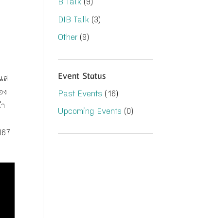
B Talk
(9)
DIB Talk
(3)
Other
(9)
Event Status
ะแส
มอง
Past Events
(16)
นำ
Upcoming Events
(0)
 167