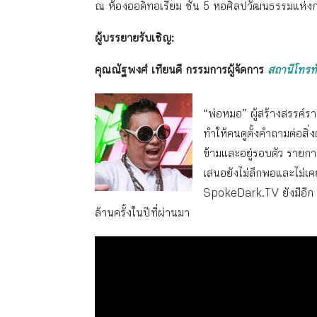
ณ ห้องออดิทอเรียม ชั้น 5 หอศิลปวัฒนธรรมแห่
ผู้บรรยายรับเชิญ:
คุณณัฐพงศ์ เทียนดี กรรมการผู้จัดการ
สถานีโทร
“พ่อหมอ” ผู้สร้างสรรค์
ทำให้คนดูตั้งคำถามต่อสิ
ข้ามและอยู่รอบตัว รายการ
เสนอยังไม่ลึกพอและไม่เค
SpokeDark.TV ยังมีอีก 
ล้านครั้งในปีที่ผ่านมา