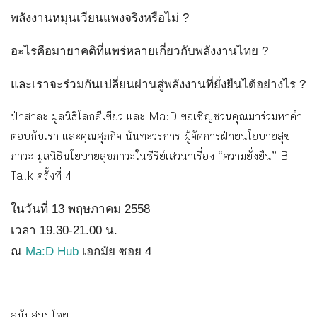
พลังงานหมุนเวียนแพงจริงหรือไม่ ?
อะไรคือมายาคติที่แพร่หลายเกี่ย
วกับพลังงานไทย ?
และเราจะร่วมกันเปลี่ยนผ่านสู่พ
ลังงานที่ยั่งยืนได้อย่างไร ?
ป่าสาละ มูลนิธิโลกสีเขียว และ Ma:D ขอเชิญชวนคุณมาร่วมหาคำ
ตอบกั
บเรา และคุณศุภกิจ นันทะวรการ ผู้จัดการฝ่ายนโยบายสุข
ภาวะ มู
ลนิธินโยบายสุขภาวะในซีรี่ย์
เสวนาเรื่อง “ความยั่งยืน” B
Talk ครั้งที่ 4
ในวันที่ 13 พฤษภาคม 2558
เวลา 19.30-21.00 น.
ณ
Ma:D Hub
เอกมัย ซอย 4
สนับสนุนโดย