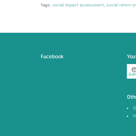
Tags:
social impact assessment
,
social return 
Facebook
You
Oth
S
I