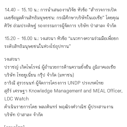
14.40 – 15.10 น.: การนำเสนองานวิจัย หัวข้อ “สำรวจการเปิด
เผยข้อมูลด้านสิทธิมนุษยชน: กรณีศึกษาบริษัทในเอเชีย” โดยคุณ
ศิวัช อ่วมประดิษฐ์ รองกรรมการผู้จัดการ บริษัท ป่าสาละ จำกัด
15.20 – 16.00 น.: วงเสวนา หัวข้อ “แนวทางความร่วมมือเพื่อยก
ระดับสิทธิมนุษยชนในห่วงโซ่อุปทาน”
วงเสวนา
ปราชญ์ เกิดไพโรจน์ ผู้อำนวยการด้านความยั่งยืน ภูมิภาคเอเชีย
บริษัท ไทยยูเนี่ยน กรุ๊ป จำกัด (มหาชน)
ธาริณี สุรวรนนท์ ผู้จัดการโครงการ UNDP ประเทศไทย
สุธีร์ เศรษฐา Knowledge Management and MEAL Officer,
LDC Watch
ดำเนินรายการโดย พลภคินทร์ พฤฒิวงศ์วาณิช ผู้ประสานงาน
บริษัท ป่าสาละ จำกัด