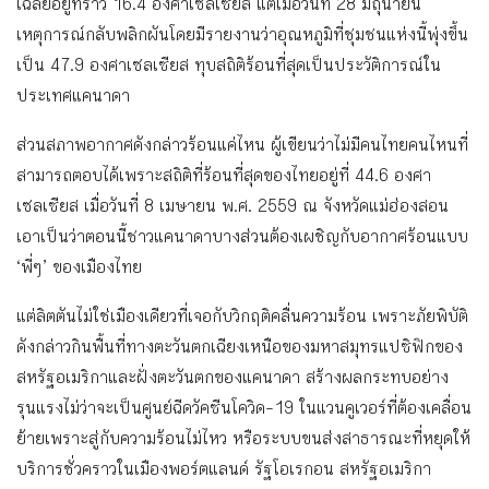
เฉลี่ยอยู่ที่ราว 16.4 องศาเซลเซียส แต่เมื่อวันที่ 28 มิถุนายน
เหตุการณ์กลับพลิกผันโดยมีรายงานว่าอุณหภูมิที่ชุมชนแห่งนี้พุ่งขึ้น
เป็น 47.9 องศาเซลเซียส ทุบสถิติร้อนที่สุดเป็นประวัติการณ์ใน
ประเทศแคนาดา
ส่วนสภาพอากาศดังกล่าวร้อนแค่ไหน ผู้เขียนว่าไม่มีคนไทยคนไหนที่
สามารถตอบได้เพราะสถิติที่ร้อนที่สุดของไทยอยู่ที่ 44.6 องศา
เซลเซียส เมื่อวันที่ 8 เมษายน พ.ศ. 2559 ณ จังหวัดแม่ฮ่องสอน
เอาเป็นว่าตอนนี้ชาวแคนาดาบางส่วนต้องเผชิญกับอากาศร้อนแบบ
‘พี่ๆ’ ของเมืองไทย
แต่ลิตตันไม่ใช่เมืองเดียวที่เจอกับวิกฤติคลื่นความร้อน เพราะภัยพิบัติ
ดังกล่าวกินพื้นที่ทางตะวันตกเฉียงเหนือของมหาสมุทรแปซิฟิกของ
สหรัฐอเมริกาและฝั่งตะวันตกของแคนาดา สร้างผลกระทบอย่าง
รุนแรงไม่ว่าจะเป็นศูนย์ฉีดวัคซีนโควิด-19 ในแวนคูเวอร์ที่ต้องเคลื่อน
ย้ายเพราะสู่กับความร้อนไม่ไหว หรือระบบขนส่งสาธารณะที่หยุดให้
บริการชั่วคราวในเมืองพอร์ตแลนด์ รัฐโอเรกอน สหรัฐอเมริกา