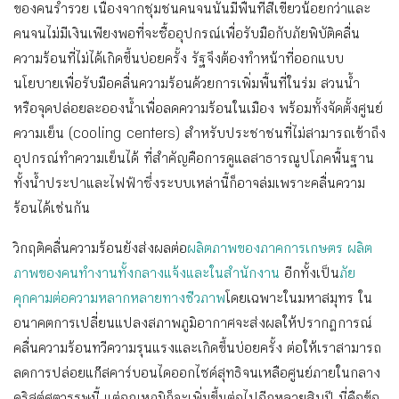
ของคนร่ำรวย เนื่องจากชุมชนคนจนนั้นมีพื้นที่สีเขียวน้อยกว่าและ
คนจนไม่มีเงินเพียงพอที่จะซื้ออุปกรณ์เพื่อรับมือกับภัยพิบัติคลื่น
ความร้อนที่ไม่ได้เกิดขึ้นบ่อยครั้ง รัฐจึงต้องทำหน้าที่ออกแบบ
นโยบายเพื่อรับมือคลื่นความร้อนด้วยการเพิ่มพื้นที่ในร่ม สวนน้ำ
หรือจุดปล่อยละอองน้ำเพื่อลดความร้อนในเมือง พร้อมทั้งจัดตั้งศูนย์
ความเย็น (cooling centers) สำหรับประชาชนที่ไม่สามารถเข้าถึง
อุปกรณ์ทำความเย็นได้ ที่สำคัญคือการดูแลสาธารณูปโภคพื้นฐาน
ทั้งน้ำประปาและไฟฟ้าซึ่งระบบเหล่านี้ก็อาจล่มเพราะคลื่นความ
ร้อนได้เช่นกัน
วิกฤติคลื่นความร้อนยังส่งผลต่อ
ผลิตภาพของภาคการเกษตร
ผลิต
ภาพของคนทำงานทั้งกลางแจ้งและในสำนักงาน
อีกทั้งเป็น
ภัย
คุกคามต่อความหลากหลายทางชีวภาพ
โดยเฉพาะในมหาสมุทร ใน
อนาคตการเปลี่ยนแปลงสภาพภูมิอากาศจะส่งผลให้ปรากฎการณ์
คลื่นความร้อนทวีความรุนแรงและเกิดขึ้นบ่อยครั้ง ต่อให้เราสามารถ
ลดการปล่อยแก๊สคาร์บอนไดออกไซด์สุทธิจนเหลือศูนย์ภายในกลาง