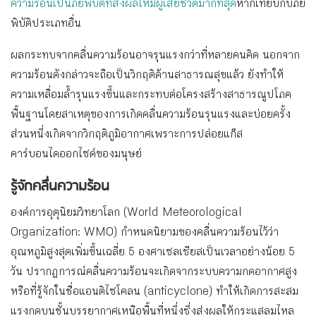
ความร้อนเป็นภัยพิบัติที่ส่งผลให้มีผู้เสียชีวิตมากที่สุด
หากเทียบกับภัย
พิบัติประเภทอื่น
ผลกระทบจากคลื่นความร้อนอาจรุนแรงกว่าที่หลายคนคิด นอกจาก
ความร้อนดังกล่าวจะถือเป็นวิกฤติด้านสาธารณสุขแล้ว ยังทำให้
ความเหลื่อมล้ำรุนแรงขึ้นและกระทบต่อโครงสร้างสาธารณูปโภค
พื้นฐานโดยสาเหตุของการเกิดคลื่นความร้อนรุนแรงและบ่อยครั้ง
ส่วนหนึ่งเกิดจากวิกฤติภูมิอากาศเพราะการปล่อยแก๊ส
คาร์บอนไดออกไซด์ของมนุษย์
รู้จักคลื่นความร้อน
องค์การอุตุนิยมวิทยาโลก (World Meteorological
Organization: WMO) กำหนดนิยามของคลื่นความร้อนไว้ว่า
อุณหภูมิสูงสุดเพิ่มขึ้นเฉลี่ย 5 องศาเซลเซียสเป็นเวลาอย่างน้อย 5
วัน ปรากฎการณ์คลื่นความร้อนจะเกิดจากระบบความกดอากาศสูง
หรือที่รู้จักในชื่อแอนติไซโคลน (anticyclone) ทำให้เกิดการสะสม
แรงกดบนชั้นบรรยากาศเหนือพื้นที่หนึ่งซึ่งส่งผลให้กระแสลมไหล