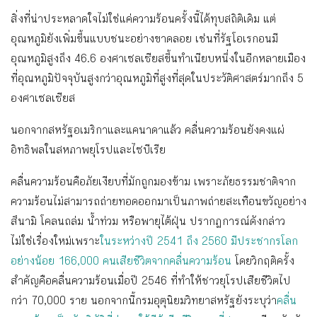
สิ่งที่น่าประหลาดใจไม่ใช่แค่ความร้อนครั้งนี้ได้ทุบสถิติเดิม แต่
อุณหภูมิยังเพิ่มขึ้นแบบชนะอย่างขาดลอย เช่นที่รัฐโอเรกอนมี
อุณหภูมิสูงถึง 46.6 องศาเซลเซียสขึ้นทำเนียบหนึ่งในอีกหลายเมือง
ที่อุณหภูมิปัจจุบันสูงกว่าอุณหภูมิที่สูงที่สุดในประวัติศาสตร์มากถึง 5
องศาเซลเซียส
นอกจากสหรัฐอเมริกาและแคนาดาแล้ว คลื่นความร้อนยังคงแผ่
อิทธิพลในสหภาพยุโรปและไซบีเรีย
คลื่นความร้อนคือภัยเงียบที่มักถูกมองข้าม เพราะภัยธรรมชาติจาก
ความร้อนไม่สามารถถ่ายทอดออกมาเป็นภาพถ่ายสะเทือนขวัญอย่าง
สึนามิ โคลนถล่ม น้ำท่วม หรือพายุไต้ฝุ่น ปรากฎการณ์ดังกล่าว
ไม่ใช่เรื่องใหม่เพราะ
ในระหว่างปี 2541 ถึง 2560 มีประชากรโลก
อย่างน้อย 166,000 คนเสียชีวิตจากคลื่นความร้อน
โดยวิกฤติครั้ง
สำคัญคือคลื่นความร้อนเมื่อปี 2546 ที่ทำให้ชาวยุโรปเสียชีวิตไป
กว่า 70,000 ราย นอกจากนี้กรมอุตุนิยมวิทยาสหรัฐยังระบุว่า
คลื่น