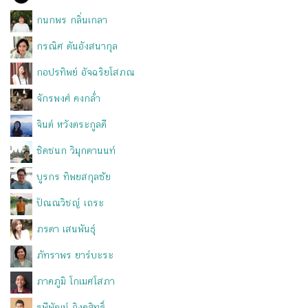
กนกพร กลิ่นเกลา
กรณิศ ตันอังสนากุล
กอปรทิพย์ อัจฉริยโสภณ
จักรพงศ์ คงกล่ำ
จินต์ หวังตระกูลดี
ชิดชนก วิมุกตานนท์
บูรกร ทิพยสกุลชัย
ปัณณวิชญ์ เถระ
ภรตา เสนพันธุ์
ภัทราพร ยาร์บะระ
ภาคภูมิ โกเมศโสภา