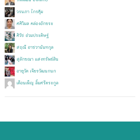
รพีพัฒน์ อิงคสิทธิ์
วรนภา ไกรคุ้ม
ศศิวิมล คล่องอักขระ
ศิวัช อ่วมประดิษฐ์
สฤณี อาชวานันทกุล
สุลักขณา แสงทรัพย์สิน
อายุวัต เจียรวัฒนกนก
เดือนเพ็ญ ลิ้มศรีตระกูล