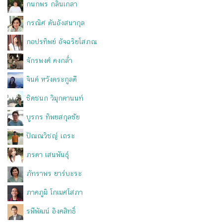
กนกพร กลิ่นเกลา
กรณิศ ตันอังสนากุล
กอปรทิพย์ อัจฉริยโสภณ
จักรพงศ์ คงกล่ำ
จินต์ หวังตระกูลดี
ชิดชนก วิมุกตานนท์
บูรกร ทิพยสกุลชัย
ปัณณวิชญ์ เถระ
ภรตา เสนพันธุ์
ภัทราพร ยาร์บะระ
ภาคภูมิ โกเมศโสภา
รพีพัฒน์ อิงคสิทธิ์