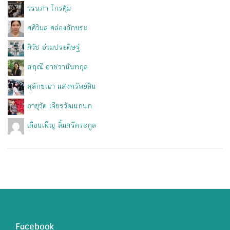
วรนภา ไกรคุ้ม
ศศิวิมล คล่องอักขระ
ศิวัช อ่วมประดิษฐ์
สฤณี อาชวานันทกุล
สุลักขณา แสงทรัพย์สิน
อายุวัต เจียรวัฒนกนก
เดือนเพ็ญ ลิ้มศรีตระกูล
Facebook