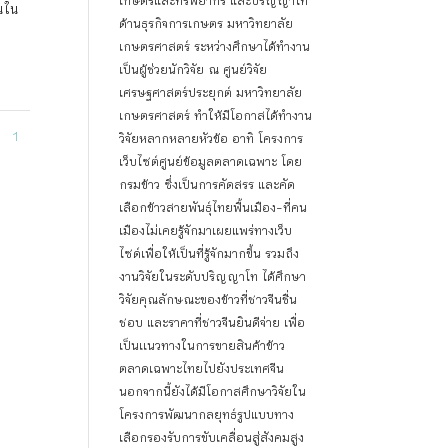
เกษตรและทรัพยากร และปริญญาโท
คนใน
ด้านธุรกิจการเกษตร มหาวิทยาลัย
ี
เกษตรศาสตร์ ระหว่างศึกษาได้ทำงาน
เป็นผู้ช่วยนักวิจัย ณ ศูนย์วิจัย
เศรษฐศาสตร์ประยุกต์ มหาวิทยาลัย
เกษตรศาสตร์ ทำให้มีโอกาสได้ทำงาน
1
วิจัยหลากหลายหัวข้อ อาทิ โครงการ
เว็บไซต์ศูนย์ข้อมูลตลาดเฉพาะ โดย
กรมข้าว ซึ่งเป็นการคัดสรร และคัด
เลือกข้าวสายพันธุ์ไทยพื้นเมือง-ที่คน
เมืองไม่เคยรู้จักมาเผยแพร่ทางเว็บ
ไซด์เพื่อให้เป็นที่รู้จักมากขึ้น รวมถึง
งานวิจัยในระดับปริญญาโท ได้ศึกษา
วิจัยคุณลักษณะของข้าวที่ชาวจีนชื่น
ชอบ และราคาที่ชาวจีนยินดีจ่าย เพื่อ
เป็นเเนวทางในการขายสินค้าข้าว
ตลาดเฉพาะไทยไปยังประเทศจีน
นอกจากนี้ยังได้มีโอกาสศึกษาวิจัยใน
โครงการพัฒนากลยุทธ์รูปแบบทาง
เลือกรองรับการขับเคลื่อนสู่สังคมสูง