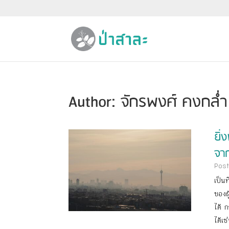
Author:
จักรพงศ์ คงกล่ำ
ยิ่
จา
Post
เป็น
ของผ
ได้ 
ได้เช