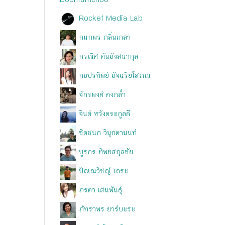
Boontamchoo
Rocket Media Lab
กนกพร กลิ่นเกลา
กรณิศ ตันอังสนากุล
กอปรทิพย์ อัจฉริยโสภณ
จักรพงศ์ คงกล่ำ
จินต์ หวังตระกูลดี
ชิดชนก วิมุกตานนท์
บูรกร ทิพยสกุลชัย
ปัณณวิชญ์ เถระ
ภรตา เสนพันธุ์
ภัทราพร ยาร์บะระ