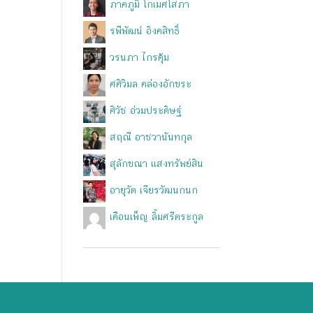
ภาคภูมิ โกเมศโสภา
รพีพัฒน์ อิงคสิทธิ์
วรนภา ไกรคุ้ม
ศศิวิมล คล่องอักขระ
ศิวัช อ่วมประดิษฐ์
สฤณี อาชวานันทกุล
สุลักขณา แสงทรัพย์สิน
อายุวัต เจียรวัฒนกนก
เดือนเพ็ญ ลิ้มศรีตระกูล