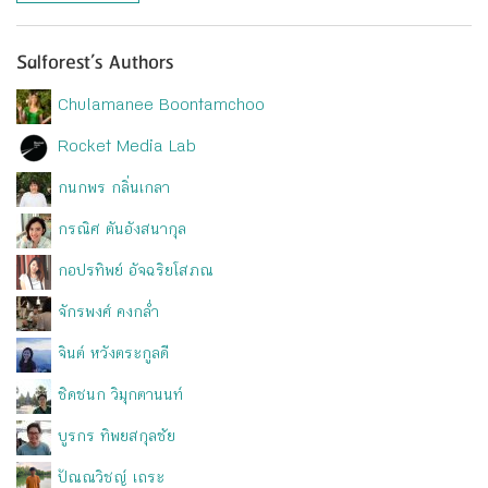
Salforest’s Authors
Chulamanee Boontamchoo
Rocket Media Lab
กนกพร กลิ่นเกลา
กรณิศ ตันอังสนากุล
กอปรทิพย์ อัจฉริยโสภณ
จักรพงศ์ คงกล่ำ
จินต์ หวังตระกูลดี
ชิดชนก วิมุกตานนท์
บูรกร ทิพยสกุลชัย
ปัณณวิชญ์ เถระ