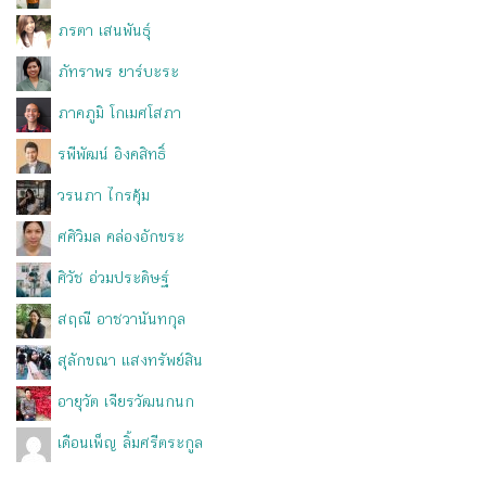
ภรตา เสนพันธุ์
ภัทราพร ยาร์บะระ
ภาคภูมิ โกเมศโสภา
รพีพัฒน์ อิงคสิทธิ์
วรนภา ไกรคุ้ม
ศศิวิมล คล่องอักขระ
ศิวัช อ่วมประดิษฐ์
สฤณี อาชวานันทกุล
สุลักขณา แสงทรัพย์สิน
อายุวัต เจียรวัฒนกนก
เดือนเพ็ญ ลิ้มศรีตระกูล