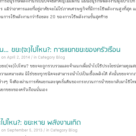
 การอนุรักษ์พลังงานก็เป็นปัจจัยสำคัญไม่แพ้กัน แผนอนุรักษ์พลังงานพุ่งเป้าไปที่
ร แม้ว่าอาคารและที่อยู่อาศัยจะไม่ใช่ภาคเศรษฐกิจที่มีการใช้พลังงานสูงที่สุด แต
่วนการใช้พลังงานกว่าร้อยละ 20 ของการใช้พลังงานขั้นสุดท้าย
อน…ขยะ(จะ)ไปไหน?: การแยกขยะของครัวเรือน
 on April 2, 2014
/
in Category
Blog
ขยะ(จะ)ไปไหน? ขยะจะถูกรวบรวมและจำแนกเพื่อนำไปใช้ประโยชน์ตามคุณสม
วามเหมาะสม มิใช่ขยะทุกชนิดจะสามารถนำไปเป็นเชื้อเพลิงได้ ดังนั้นขยะจาก
ต่างๆ จึงต้องผ่านการคัดแยกและจุดเริ่มต้นของกระบวนการนำขยะกลับมาใช้ใหม่
ยกขยะของครัวเรือนนั่นเอง
ะไปไหน?: ขยะหาย พลังงานเกิด
 on September 5, 2013
/
in Category
Blog