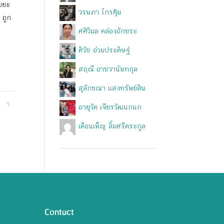
ขยะ
วรนภา ไกรคุ้ม
 ถูก
ศศิวิมล คล่องอักขระ
ศิวัช อ่วมประดิษฐ์
สฤณี อาชวานันทกุล
สุลักขณา แสงทรัพย์สิน
1
อายุวัต เจียรวัฒนกนก
เดือนเพ็ญ ลิ้มศรีตระกูล
Contact