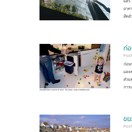
แล้ว
อาคา
สัดส
ก่
Post
ก่อน
และค
ส่วน
การแ
ขย
Post