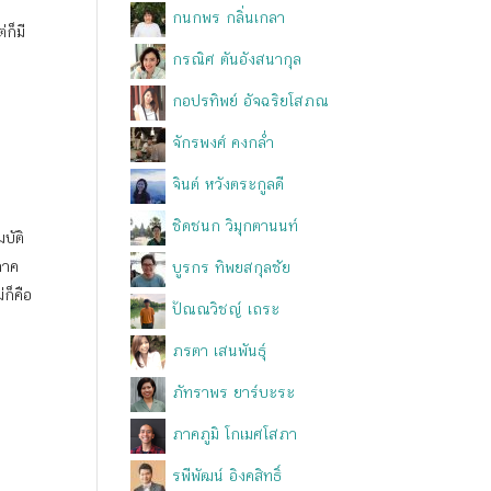
กนกพร กลิ่นเกลา
่ก็มี
กรณิศ ตันอังสนากุล
กอปรทิพย์ อัจฉริยโสภณ
จักรพงศ์ คงกล่ำ
จินต์ หวังตระกูลดี
ชิดชนก วิมุกตานนท์
บัติ
ภาค
บูรกร ทิพยสกุลชัย
ก็คือ
ปัณณวิชญ์ เถระ
ภรตา เสนพันธุ์
ภัทราพร ยาร์บะระ
ภาคภูมิ โกเมศโสภา
รพีพัฒน์ อิงคสิทธิ์