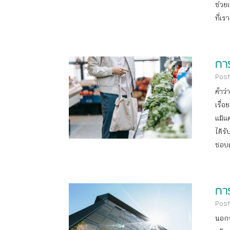
ช่วยเ
ที่เร
กา
Post
คำว่
เรื่
แม้แ
ได้ร
ชอบต
กา
Post
นอกจ