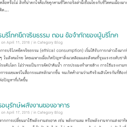
หลือหรือไม่ สิ่งที่น่าตกใจคือภัยคุกคามชีวิตกอริลล่านี้เชื่อมโยงกับชีวิตคนเมืองม
าคิด….
รบริโภคยึดจริยธรรม ตอน ข้อจำกัดของผู้บริโภค
 on April 11, 2016
/
in Category
Blog
าการบริโภคยึดจริยธรรม (ethical consumption) เริ่มได้รับการกล่าวถึงมากข
อยๆ ในสังคมไทย โดยเฉพาะเมื่อเกิดปัญหาสิ่งแวดล้อมและสังคมที่รุนแรงระดับชาติ
ต่ระดับโลก ไม่ว่าจะเป็นการตัดป่าต้นน้ำ การประมงทำลายล้าง การใช้แรงงานทา
ับการเผยแพร่ในสื่อกระแสหลักมากขึ้น จนเกิดคำถามว่าแท้จริงแล้วใครกันที่ต้องร
่อปัญหาที่เกิดขึ้น
รอนุรักษ์พลังงานของอาคาร
 on April 17, 2015
/
in Category
Blog
ากการเปลี่ยนมาใช้พลังงานสะอาด เช่น พลังงานลม หรือพลังงานจากแสงอาทิต