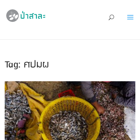
Tag: ศปมผ