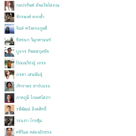
กอปรทิพย์ อัจฉริยโสภณ
จักรพงศ์ คงกล่ำ
จินต์ หวังตระกูลดี
ชิดชนก วิมุกตานนท์
บูรกร ทิพยสกุลชัย
ปัณณวิชญ์ เถระ
ภรตา เสนพันธุ์
ภัทราพร ยาร์บะระ
ภาคภูมิ โกเมศโสภา
รพีพัฒน์ อิงคสิทธิ์
วรนภา ไกรคุ้ม
ศศิวิมล คล่องอักขระ