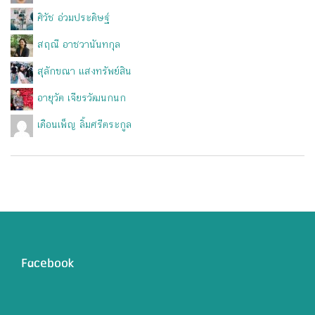
ศิวัช อ่วมประดิษฐ์
สฤณี อาชวานันทกุล
สุลักขณา แสงทรัพย์สิน
อายุวัต เจียรวัฒนกนก
เดือนเพ็ญ ลิ้มศรีตระกูล
Facebook