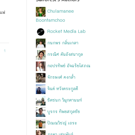
Chulamanee
าแฟ
Boontamchoo
Rocket Media Lab
กนกพร กลิ่นเกลา
1
กรณิศ ตันอังสนากุล
กอปรทิพย์ อัจฉริยโสภณ
จักรพงศ์ คงกล่ำ
จินต์ หวังตระกูลดี
ชิดชนก วิมุกตานนท์
บูรกร ทิพยสกุลชัย
ปัณณวิชญ์ เถระ