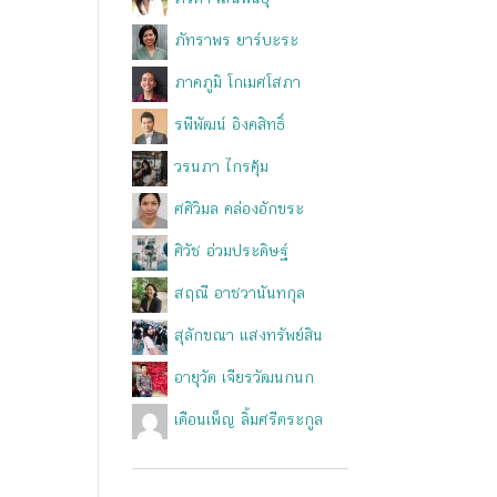
ภรตา เสนพันธุ์
ภัทราพร ยาร์บะระ
ภาคภูมิ โกเมศโสภา
รพีพัฒน์ อิงคสิทธิ์
วรนภา ไกรคุ้ม
ศศิวิมล คล่องอักขระ
ศิวัช อ่วมประดิษฐ์
สฤณี อาชวานันทกุล
สุลักขณา แสงทรัพย์สิน
อายุวัต เจียรวัฒนกนก
เดือนเพ็ญ ลิ้มศรีตระกูล