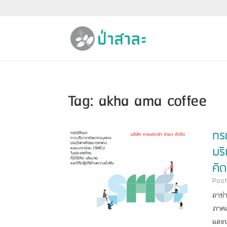
Tag: akha ama coffee
กร
บร
คิด
Post
อาข่
ภาคเ
และบ