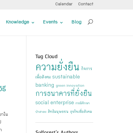
Calendar
Contact
Knowledge
Events
Blog
Tag Cloud
ความยั่งยืน
กิจการ
sustainable
เพื่อสังคม
banking
ิธี
green innovation
การธนาคารที่ยั่งยืน
social enterprise
กรณีศึกษา
สิทธิมนุษยชน
ธุรกิจเพื่อสังคม
ป่าสาละ
เขาใน
ี
นำ
Salforest’s Authors