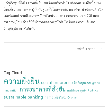
แก่ผู้ถือหุ้นที่ใส่ใจความยั่งยืน สหรัฐอเมริกาไม่ได้ผลักดันประเด็นนี้อย่าง
โดดเดี่ยว เพราะเหล่าผู้กำกับดูแลทั้งในสหราชอาณาจักร นิวซีแลนด์ สวิต
เซอร์แลนด์ รวมถึงตลาดหลักทรัพย์ในฮ่องกง ลอนดอน เกาหลีใต้ และ
สหภาพยุโรป ต่างก็มีทีท่าว่าจะออกกฎบังคับให้เปิดเผยความเสี่ยงด้าน
วิกฤติภูมิอากาศเช่นกัน
หน้าที่ 1 จาก 1
1
Tag Cloud
ความยั่งยืน
social enterprise
สิทธิมนุษยชน
green
การธนาคารที่ยั่งยืน
ธุรกิจเพื่อสังคม
innovation
กรณีศึกษา
sustainable banking
กิจการเพื่อสังคม
ป่าสาละ