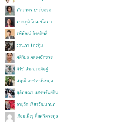
ภัทราพร ยาร์บะระ
ภาคภูมิ โกเมศโสภา
รพีพัฒน์ อิงคสิทธิ์
วรนภา ไกรคุ้ม
ศศิวิมล คล่องอักขระ
ศิวัช อ่วมประดิษฐ์
สฤณี อาชวานันทกุล
สุลักขณา แสงทรัพย์สิน
อายุวัต เจียรวัฒนกนก
เดือนเพ็ญ ลิ้มศรีตระกูล