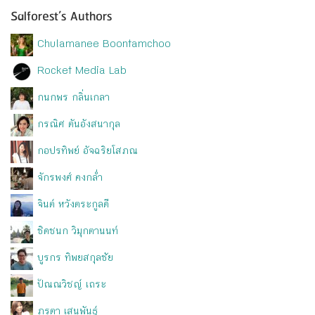
Salforest’s Authors
Chulamanee Boontamchoo
Rocket Media Lab
กนกพร กลิ่นเกลา
กรณิศ ตันอังสนากุล
กอปรทิพย์ อัจฉริยโสภณ
จักรพงศ์ คงกล่ำ
จินต์ หวังตระกูลดี
ชิดชนก วิมุกตานนท์
บูรกร ทิพยสกุลชัย
ปัณณวิชญ์ เถระ
ภรตา เสนพันธุ์