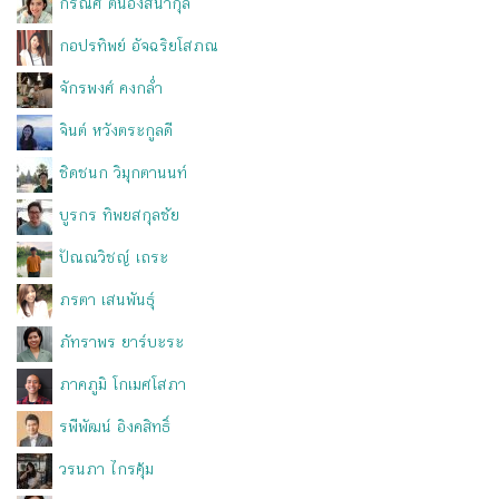
กรณิศ ตันอังสนากุล
กอปรทิพย์ อัจฉริยโสภณ
จักรพงศ์ คงกล่ำ
จินต์ หวังตระกูลดี
ชิดชนก วิมุกตานนท์
บูรกร ทิพยสกุลชัย
ปัณณวิชญ์ เถระ
ภรตา เสนพันธุ์
ภัทราพร ยาร์บะระ
ภาคภูมิ โกเมศโสภา
รพีพัฒน์ อิงคสิทธิ์
วรนภา ไกรคุ้ม