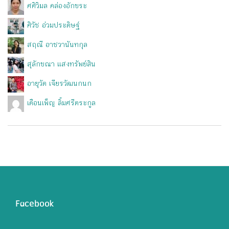
ศศิวิมล คล่องอักขระ
ศิวัช อ่วมประดิษฐ์
สฤณี อาชวานันทกุล
สุลักขณา แสงทรัพย์สิน
อายุวัต เจียรวัฒนกนก
เดือนเพ็ญ ลิ้มศรีตระกูล
Facebook