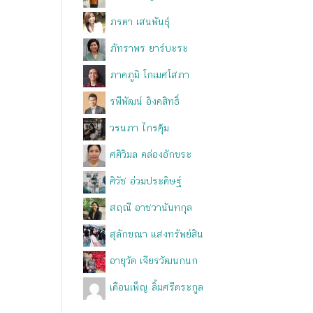
ภรตา เสนพันธุ์
ภัทราพร ยาร์บะระ
ภาคภูมิ โกเมศโสภา
รพีพัฒน์ อิงคสิทธิ์
วรนภา ไกรคุ้ม
ศศิวิมล คล่องอักขระ
ศิวัช อ่วมประดิษฐ์
สฤณี อาชวานันทกุล
สุลักขณา แสงทรัพย์สิน
อายุวัต เจียรวัฒนกนก
เดือนเพ็ญ ลิ้มศรีตระกูล