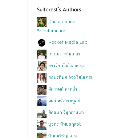
Salforest’s Authors
Chulamanee
Boontamchoo
1
Rocket Media Lab
กนกพร กลิ่นเกลา
กรณิศ ตันอังสนากุล
กอปรทิพย์ อัจฉริยโสภณ
จักรพงศ์ คงกล่ำ
จินต์ หวังตระกูลดี
ชิดชนก วิมุกตานนท์
บูรกร ทิพยสกุลชัย
ปัณณวิชญ์ เถระ