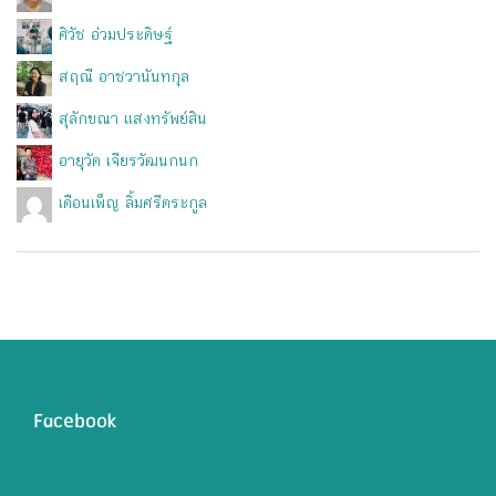
ศิวัช อ่วมประดิษฐ์
สฤณี อาชวานันทกุล
สุลักขณา แสงทรัพย์สิน
อายุวัต เจียรวัฒนกนก
เดือนเพ็ญ ลิ้มศรีตระกูล
Facebook