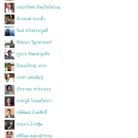
กอปรทิพย์ อัจฉริยโสภณ
จักรพงศ์ คงกล่ำ
จินต์ หวังตระกูลดี
ชิดชนก วิมุกตานนท์
บูรกร ทิพยสกุลชัย
ปัณณวิชญ์ เถระ
ภรตา เสนพันธุ์
ภัทราพร ยาร์บะระ
ภาคภูมิ โกเมศโสภา
รพีพัฒน์ อิงคสิทธิ์
วรนภา ไกรคุ้ม
ศศิวิมล คล่องอักขระ