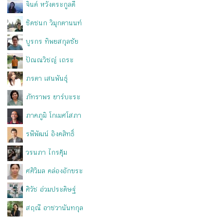
จินต์ หวังตระกูลดี
ชิดชนก วิมุกตานนท์
บูรกร ทิพยสกุลชัย
ปัณณวิชญ์ เถระ
ภรตา เสนพันธุ์
ภัทราพร ยาร์บะระ
ภาคภูมิ โกเมศโสภา
รพีพัฒน์ อิงคสิทธิ์
วรนภา ไกรคุ้ม
ศศิวิมล คล่องอักขระ
ศิวัช อ่วมประดิษฐ์
สฤณี อาชวานันทกุล