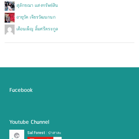
สุลักขณา แสงทรัพย์สิน
อายุวัต เจียรวัฒนกนก
เดือนเพ็ญ ลิ้มศรีตระกูล
Facebook
Youtube Channel