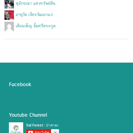
สุลักขณา แสงทรัพย์สิน
อายุวัต เจียรวัฒนกนก
เดือนเพ็ญ ลิ้มศรีตระกูล
Facebook
Youtube Channel