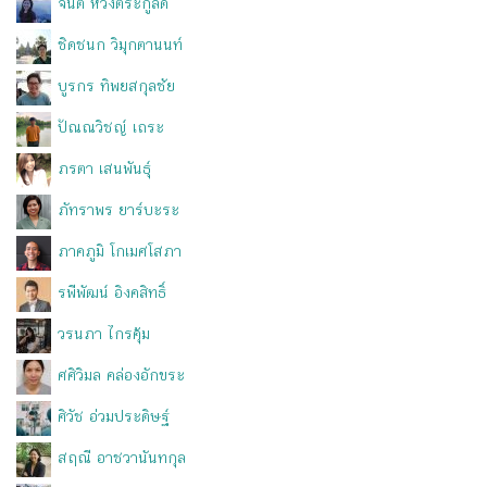
จินต์ หวังตระกูลดี
ชิดชนก วิมุกตานนท์
บูรกร ทิพยสกุลชัย
ปัณณวิชญ์ เถระ
ภรตา เสนพันธุ์
ภัทราพร ยาร์บะระ
ภาคภูมิ โกเมศโสภา
รพีพัฒน์ อิงคสิทธิ์
วรนภา ไกรคุ้ม
ศศิวิมล คล่องอักขระ
ศิวัช อ่วมประดิษฐ์
สฤณี อาชวานันทกุล