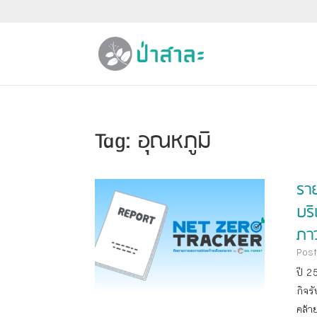
Tag: อุณหภูมิ
รา
บร
ภา
Post
ปี 2
กิจร
คล้า