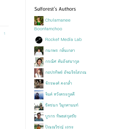
Salforest’s Authors
Chulamanee
Boontamchoo
1
Rocket Media Lab
กนกพร กลิ่นเกลา
กรณิศ ตันอังสนากุล
กอปรทิพย์ อัจฉริยโสภณ
จักรพงศ์ คงกล่ำ
จินต์ หวังตระกูลดี
ชิดชนก วิมุกตานนท์
บูรกร ทิพยสกุลชัย
ปัณณวิชญ์ เถระ