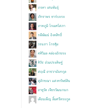
ภรตา เสนพันธุ์
ภัทราพร ยาร์บะระ
ภาคภูมิ โกเมศโสภา
รพีพัฒน์ อิงคสิทธิ์
วรนภา ไกรคุ้ม
ศศิวิมล คล่องอักขระ
ศิวัช อ่วมประดิษฐ์
สฤณี อาชวานันทกุล
สุลักขณา แสงทรัพย์สิน
อายุวัต เจียรวัฒนกนก
เดือนเพ็ญ ลิ้มศรีตระกูล