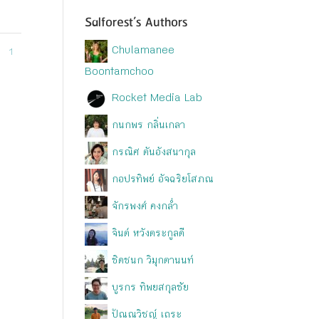
Salforest’s Authors
Chulamanee
1
Boontamchoo
Rocket Media Lab
กนกพร กลิ่นเกลา
กรณิศ ตันอังสนากุล
กอปรทิพย์ อัจฉริยโสภณ
จักรพงศ์ คงกล่ำ
จินต์ หวังตระกูลดี
ชิดชนก วิมุกตานนท์
บูรกร ทิพยสกุลชัย
ปัณณวิชญ์ เถระ