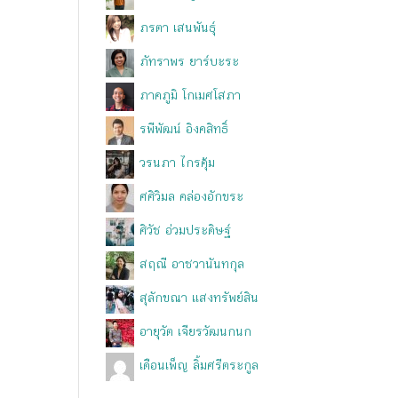
ภรตา เสนพันธุ์
ภัทราพร ยาร์บะระ
ภาคภูมิ โกเมศโสภา
รพีพัฒน์ อิงคสิทธิ์
วรนภา ไกรคุ้ม
ศศิวิมล คล่องอักขระ
ศิวัช อ่วมประดิษฐ์
สฤณี อาชวานันทกุล
สุลักขณา แสงทรัพย์สิน
อายุวัต เจียรวัฒนกนก
เดือนเพ็ญ ลิ้มศรีตระกูล