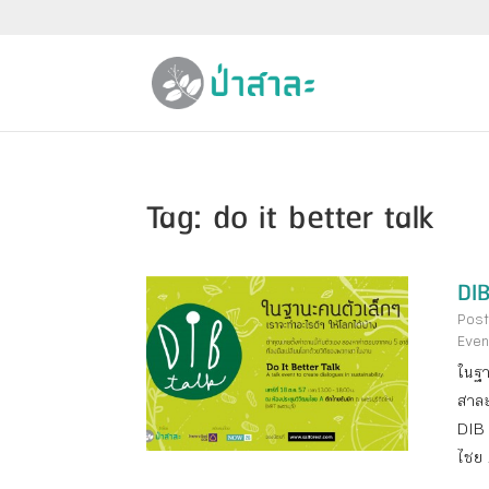
Tag: do it better talk
DIB
Post
Even
ในฐา
สาละ
DIB 
ไชย 