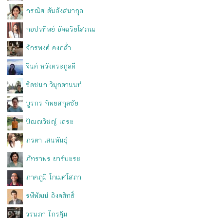
กรณิศ ตันอังสนากุล
กอปรทิพย์ อัจฉริยโสภณ
จักรพงศ์ คงกล่ำ
จินต์ หวังตระกูลดี
ชิดชนก วิมุกตานนท์
บูรกร ทิพยสกุลชัย
ปัณณวิชญ์ เถระ
ภรตา เสนพันธุ์
ภัทราพร ยาร์บะระ
ภาคภูมิ โกเมศโสภา
รพีพัฒน์ อิงคสิทธิ์
วรนภา ไกรคุ้ม