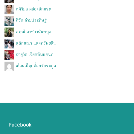
ศศิวิมล คล่องอักขระ
ศิวัช อ่วมประดิษฐ์
สฤณี อาชวานันทกุล
สุลักขณา แสงทรัพย์สิน
อายุวัต เจียรวัฒนกนก
เดือนเพ็ญ ลิ้มศรีตระกูล
Facebook