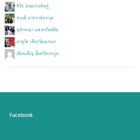
ศิวัช อ่วมประดิษฐ์
สฤณี อาชวานันทกุล
สุลักขณา แสงทรัพย์สิน
อายุวัต เจียรวัฒนกนก
เดือนเพ็ญ ลิ้มศรีตระกูล
Facebook