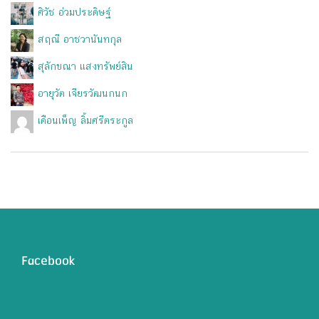
ศิวัช อ่วมประดิษฐ์
สฤณี อาชวานันทกุล
สุลักขณา แสงทรัพย์สิน
อายุวัต เจียรวัฒนกนก
เดือนเพ็ญ ลิ้มศรีตระกูล
Facebook