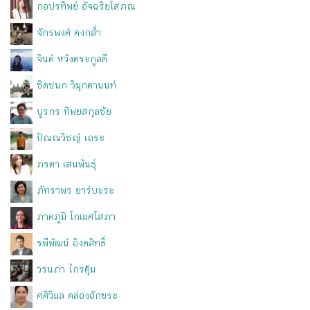
กอปรทิพย์ อัจฉริยโสภณ
จักรพงศ์ คงกล่ำ
จินต์ หวังตระกูลดี
ชิดชนก วิมุกตานนท์
บูรกร ทิพยสกุลชัย
ปัณณวิชญ์ เถระ
ภรตา เสนพันธุ์
ภัทราพร ยาร์บะระ
ภาคภูมิ โกเมศโสภา
รพีพัฒน์ อิงคสิทธิ์
วรนภา ไกรคุ้ม
ศศิวิมล คล่องอักขระ