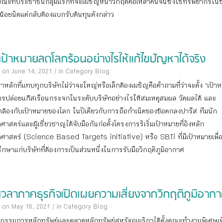
ณะที่ประชาชนกลุ่มแรกที่จะเผชิญหน้าวิกฤติคือเหล่าคนจนซึ่งใช้ทรัพยากรในชี
งน้อยนิดแต่กลับต้องแบกรับต้นทุนดังกล่าว
งเป้าหมายลดโลกร้อนอย่างไรให้แก้ไขปัญหาได้จริง
 on June 14, 2021
/
in Category
Blog
าหลักที่แทบทุกบริษัทไม่ว่าจะใหญ่หรือเล็กต้องเผชิญคือคำถามที่ว่าจะตั้ง ‘เป้า
รปล่อยแก๊สเรือนกระจกในระดับบริษัทอย่างไรให้สมเหตุสมผล วัดผลได้ และ
ล้องกับเป้าหมายของโลก ในปีเดียวกับการถือกำเนิดของข้อตกลงปารีส ทีมนัก
าศาสตร์และผู้เชี่ยวชาญได้จับมือกันก่อตั้งโครงการริเริ่มเป้าหมายที่อิงหลัก
าศาสตร์ (Science Based Targets initiative) หรือ SBTi ที่มีเป้าหมายเพื่อ
ึกษาแก่บริษัทที่ต้องการเป็นส่วนหนึ่งในการรับมือวิกฤติภูมิอากาศ
งเวลาภาคธุรกิจเปิดเผยความเสี่ยงจากวิกฤติภูมิอาก
 on May 16, 2021
/
in Category
Blog
รรมการหลักทรัพย์และตลาดหลักทรัพย์สหรัฐอเมริกาได้ตั้งคณะทำงานพิเศษเพื