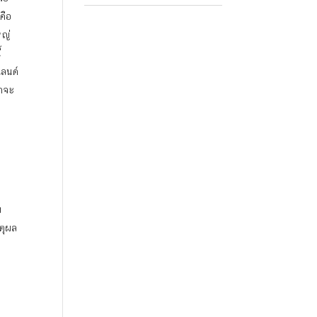
คือ
หญ่
้
แลนด์
่าจะ
ม
ตุผล