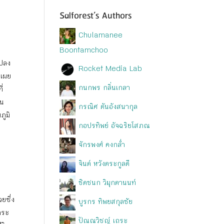
Salforest’s Authors
Chulamanee
Boontamchoo
แปลง
Rocket Media Lab
้เผย
กนกพร กลิ่นเกลา
่
อน
กรณิศ ตันอังสนากุล
ูมิ
กอปรทิพย์ อัจฉริยโสภณ
จักรพงศ์ คงกล่ำ
จินต์ หวังตระกูลดี
ชิดชนก วิมุกตานนท์
วยซึ่ง
บูรกร ทิพยสกุลชัย
กระ
ปัณณวิชญ์ เถระ