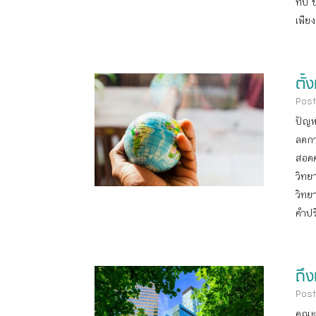
ทบ ข
เพีย
ตั้
Post
ปัญห
ลดกา
สอดค
วิทย
วิทย
คำปร
ถึ
Post
คณะก