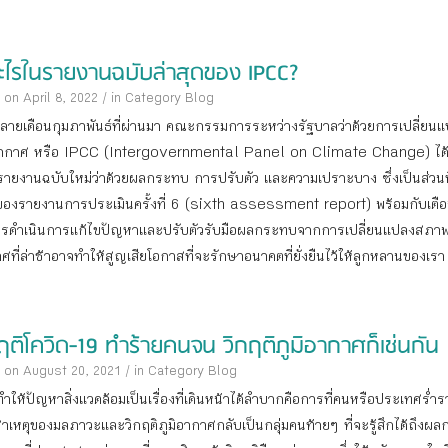
อะไรในรายงานฉบับล่าสุดของ IPCC?
 on April 8, 2022
/
in Category
Blog
อปลายเดือนกุมภาพันธ์ที่ผ่านมา คณะกรรมการระหว่างรัฐบาลว่าด้วยการเปลี่ยน
อากาศ หรือ IPCC (Intergovernmental Panel on Climate Change) ได
รายงานฉบับใหม่ว่าด้วยผลกระทบ การปรับตัว และความเปราะบาง ซึ่งเป็นส่วนที
องรายงานการประเมินครั้งที่ 6 (sixth assessment report) พร้อมกับเตื
ารดำเนินการแก้ไขปัญหาและปรับตัวรับมือผลกระทบจากการเปลี่ยนแปลงสภาพภ
ศที่ล่าช้าอาจทำให้สูญเสียโอกาสที่จะรักษาอนาคตที่ยั่งยืนไว้ให้ลูกหลานของเรา
ฤติโควิด-19 ทำร้ายคนจน วิกฤติภูมิอากาศก็เช่นกัน
 on August 20, 2021
/
in Category
Blog
ที่ทำให้ปัญหาสิ่งแวดล้อมเป็นเรื่องที่เดินหน้าได้ลำบากคือการที่คนหรือประเทศร่ำร
สาเหตุของมลภาวะและวิกฤติภูมิอากาศกลับเป็นกลุ่มคนท้ายๆ ที่จะรู้สึกได้ถึงผล