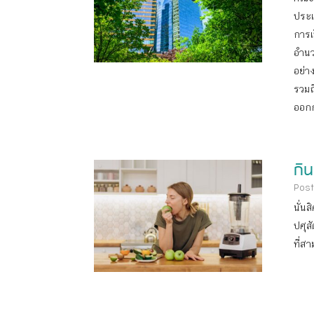
ประเ
การเ
อำนว
อย่า
รวมถ
ออกก
กิ
Post
นั่น
ปศุส
ที่ส