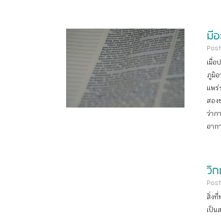
มี
Post
เมื่
ภูมิ
แพร่
สองข
ว่าก
อากา
วิก
Post
สิ่ง
เป็น