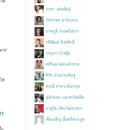
วิต
ภรตา เสนพันธุ์
ภัทราพร ยาร์บะระ
ภาคภูมิ โกเมศโสภา
รพีพัฒน์ อิงคสิทธิ์
หมาย’
วรนภา ไกรคุ้ม
ศศิวิมล คล่องอักขระ
ศิวัช อ่วมประดิษฐ์
ให้
สฤณี อาชวานันทกุล
สุลักขณา แสงทรัพย์สิน
อายุวัต เจียรวัฒนกนก
าศ
เดือนเพ็ญ ลิ้มศรีตระกูล
่อ