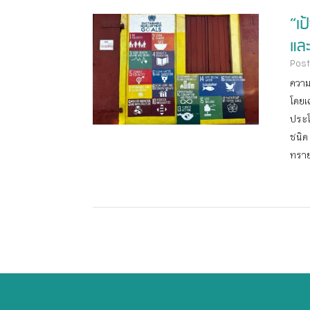
“เ
แล
Post
ความ
โดยเ
ประโ
ชนิด
ทราย