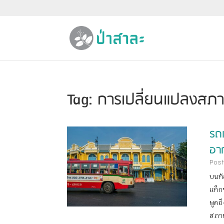
Tag: การเปลี่ยนแปลงสภ
รถ
อาก
Post
บนท้
แท็ก
พูดถ
สภาพ