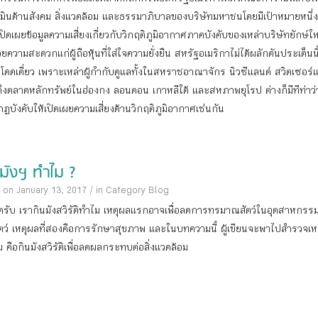
มินด้านสังคม สิ่งแวดล้อม และธรรมาภิบาลของบริษัทมหาชนโดยมีเป้าหมายหนึ่ง
ปิดเผยข้อมูลความเสี่ยงเกี่ยวกับวิกฤติภูมิอากาศภาคบังคับของเหล่าบริษัทยักษ์ใ
ยความสะดวกแก่ผู้ถือหุ้นที่ใส่ใจความยั่งยืน สหรัฐอเมริกาไม่ได้ผลักดันประเด็นนี
งโดดเดี่ยว เพราะเหล่าผู้กำกับดูแลทั้งในสหราชอาณาจักร นิวซีแลนด์ สวิตเซอร์
ึงตลาดหลักทรัพย์ในฮ่องกง ลอนดอน เกาหลีใต้ และสหภาพยุโรป ต่างก็มีทีท่าว
ฎบังคับให้เปิดเผยความเสี่ยงด้านวิกฤติภูมิอากาศเช่นกัน
นมังฯ ทำไม ?
 on January 13, 2017
/
in Category
Blog
สิครับ เรากินมังสวิรัติทำไม เหตุผลแรกอาจเพื่อลดการทรมาณสัตว์ในอุตสาหกรร
ัตว์ เหตุผลที่สองคือการรักษาสุขภาพ และในบทความนี้ ผู้เขียนจะพาไปสำรวจเห
าม คือกินมังสวิรัติเพื่อลดผลกระทบต่อสิ่งแวดล้อม